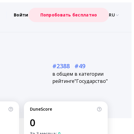
Войти
Попробовать бесплатно
RU
#2388
#49
в общем
в категории
рейтинге
"Государство"
DuneScore
0
За 3 месяца:
0