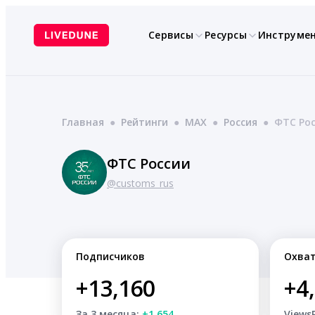
Перейти
к
Сервисы
Ресурсы
Инструме
содержимому
Главная
●
Рейтинги
●
MAX
●
Россия
●
ФТС Ро
ФТС России
@customs_rus
Подписчиков
Охва
+13,160
+4
За 3 месяца:
+1,654
Views