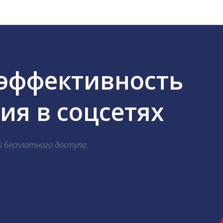
 эффективность
я в соцсетях
й бесплатного доступа.