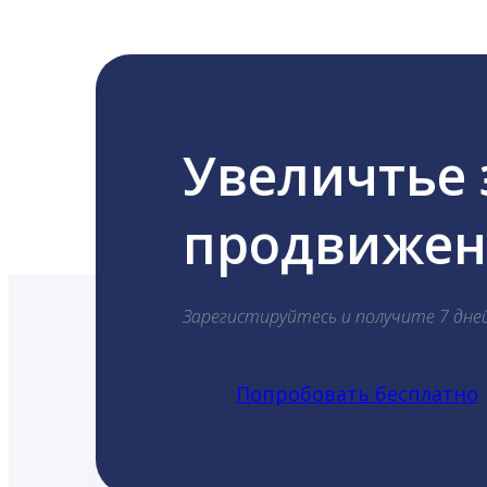
Увеличтье
продвижени
Зарегистируйтесь и получите 7 дне
Попробовать бесплатно