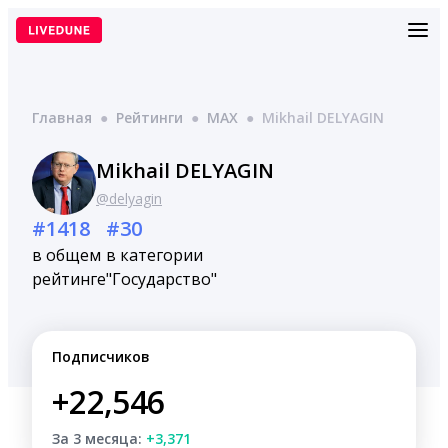
Перейти
к
содержимому
Главная
●
Рейтинги
●
MAX
●
Mikhail DELYAGIN
Mikhail DELYAGIN
@delyagin
#1418
#30
в общем
в категории
рейтинге
"Государство"
Подписчиков
+22,546
За 3 месяца:
+3,371