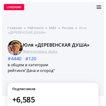
Перейти
к
содержимому
Главная
●
Рейтинги
●
MAX
●
Россия
●
Юля
«ДЕРЕВЕНСКАЯ ДУША»
Юля «ДЕРЕВЕНСКАЯ ДУША»
@derevenskaya_dusha
#4440
#120
в общем
в категории
рейтинге
"Дача и огород"
Подписчиков
+6,585