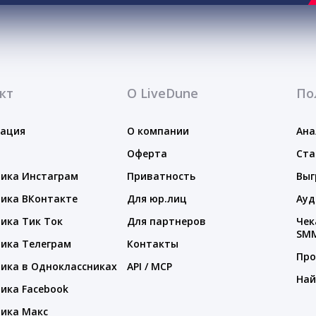
кт
О LiveDune
По
тация
О компании
Ана
Оферта
Ста
ика Инстаграм
Приватность
Выг
ика ВКонтакте
Для юр.лиц
Ауд
ика Тик Ток
Для партнеров
Чек
SM
ика Телеграм
Контакты
Про
ика в Одноклассниках
API / MCP
Най
ика Facebook
ика Макс