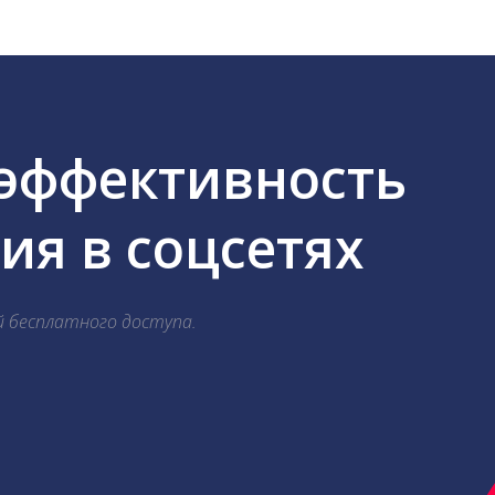
 эффективность
я в соцсетях
й бесплатного доступа.