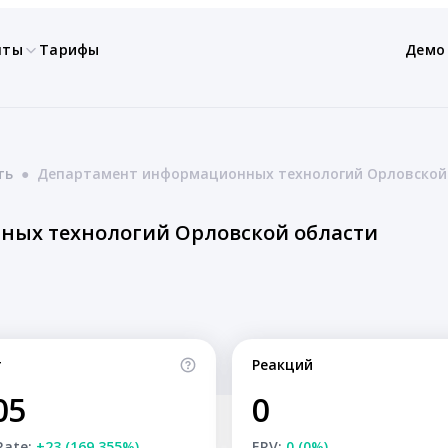
нты
Тарифы
Демо
ть
●
Департамент информационных технологий Орловской
ых технологий Орловской области
т
Реакций
05
0
Rate:
+23 (169.355%)
ERV:
0 (0%)