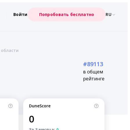
Войти
Попробовать бесплатно
RU
 области
#89113
в общем
рейтинге
DuneScore
0
За 3 месяца:
0