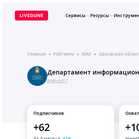
Перейти
к
Сервисы
Ресурсы
Инструме
содержимому
Главная
●
Рейтинги
●
MAX
●
Орловская облас
Департамент информационн
@ditobl57
Подписчиков
Охва
+62
+1
За 3 месяца:
+16
Views