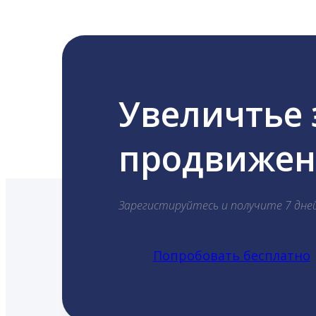
Увеличтье
продвижени
Зарегистируйтесь и получите 7 дне
Попробовать бесплатно