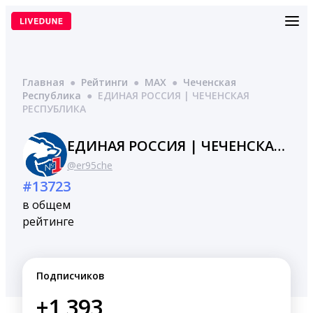
Перейти
к
содержимому
Главная
●
Рейтинги
●
MAX
●
Чеченская
Республика
●
ЕДИНАЯ РОССИЯ | ЧЕЧЕНСКАЯ
РЕСПУБЛИКА
ЕДИНАЯ РОССИЯ | ЧЕЧЕНСКАЯ РЕСПУБЛИКА
@er95che
#13723
в общем
рейтинге
Подписчиков
+1,393