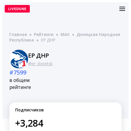
Перейти
к
содержимому
Главная
●
Рейтинги
●
MAX
●
Донецкая Народная
Республика
●
ЕР ДНР
ЕР ДНР
@er_donetsk
#7599
в общем
рейтинге
Подписчиков
+3,284