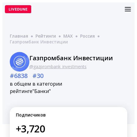
Перейти
к
содержимому
Главная
●
Рейтинги
●
MAX
●
Россия
●
Газпромбанк Инвестиции
Газпромбанк Инвестиции
@gazprombank_investments
#6838
#30
в общем
в категории
рейтинге
"Банки"
Подписчиков
+3,720