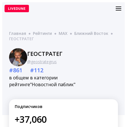
Перейти
к
содержимому
Главная
●
Рейтинги
●
MAX
●
Ближний Восток
●
ГЕОСТРАТЕГ
ГЕОСТРАТЕГ
@geostrategrus
#861
#112
в общем
в категории
рейтинге
"Новостной паблик"
Подписчиков
+37,060