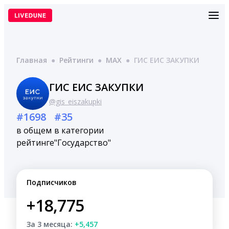
Перейти
к
содержимому
Главная
●
Рейтинги
●
MAX
●
ГИС ЕИС ЗАКУПКИ
ГИС ЕИС ЗАКУПКИ
@gis_eiszakupki
#1698
#35
в общем
в категории
рейтинге
"Государство"
Подписчиков
+18,775
За 3 месяца:
+5,457