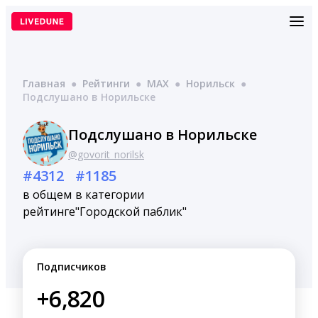
Перейти
к
содержимому
Главная
●
Рейтинги
●
MAX
●
Норильск
●
Подслушано в Норильске
Подслушано в Норильске
@govorit_norilsk
#4312
#1185
в общем
в категории
рейтинге
"Городской паблик"
Подписчиков
+6,820