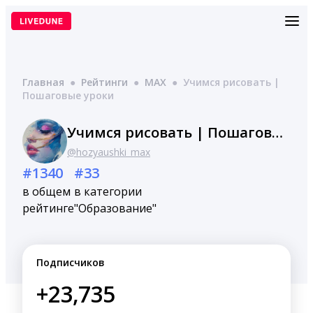
Перейти
к
содержимому
Главная
●
Рейтинги
●
MAX
●
Учимся рисовать |
Пошаговые уроки
Учимся рисовать | Пошаговые уроки
@hozyaushki_max
#1340
#33
в общем
в категории
рейтинге
"Образование"
Подписчиков
+23,735