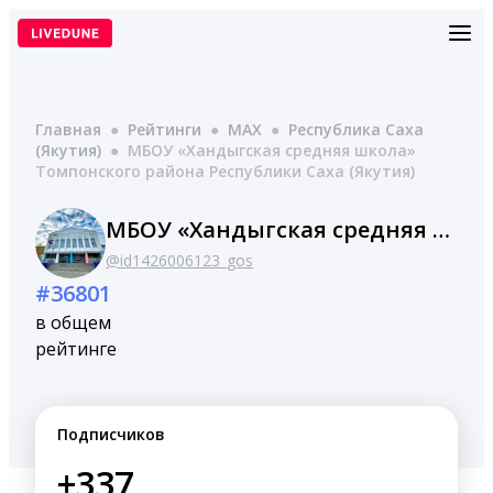
Перейти
к
содержимому
Главная
●
Рейтинги
●
MAX
●
Республика Саха
(Якутия)
●
МБОУ «Хандыгская средняя школа»
Томпонского района Республики Саха (Якутия)
МБОУ «Хандыгская средняя школа» Томпонского района Республики Саха (Якутия)
@id1426006123_gos
#36801
в общем
рейтинге
Подписчиков
+337