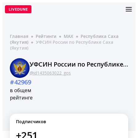
Перейти
к
содержимому
Главная
●
Рейтинги
●
MAX
●
Республика Саха
(Якутия)
●
УФСИН России по Республике Саха
(Якутия)
УФСИН России по Республике Саха (Якутия)
@id1435063022_gos
#42969
в общем
рейтинге
Подписчиков
+251