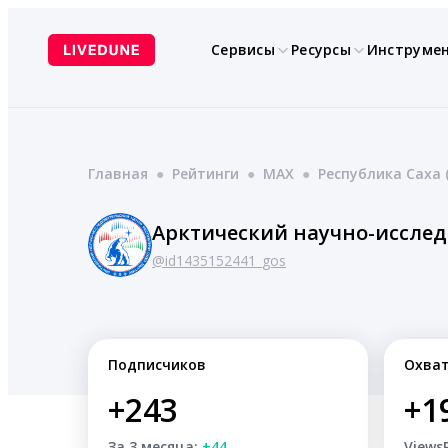
Перейти
к
Сервисы
Ресурсы
Инструме
содержимому
Главная
●
Рейтинги
●
MAX
●
Республика Саха 
Арктический научно-исслед
@id1435152441_gos
Подписчиков
Охва
+243
+1
За 3 месяца:
+44
Views