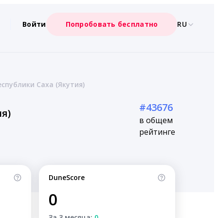
Войти
Попробовать бесплатно
RU
спублики Саха (Якутия)
#43676
я)
в общем
рейтинге
DuneScore
0
За 3 месяца:
0