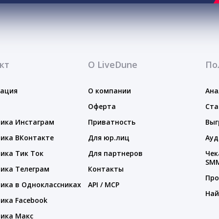
кт
О LiveDune
По
тация
О компании
Ана
Оферта
Ста
ика Инстаграм
Приватность
Выг
ика ВКонтакте
Для юр.лиц
Ауд
ика Тик Ток
Для партнеров
Чек
SM
ика Телеграм
Контакты
Про
ика в Одноклассниках
API / MCP
Най
ика Facebook
ика Макс