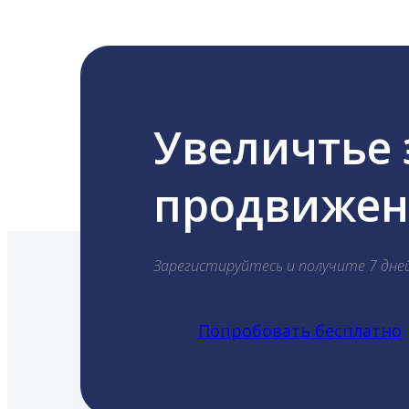
Увеличтье
продвижени
Зарегистируйтесь и получите 7 дне
Попробовать бесплатно