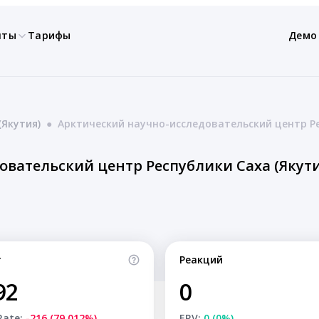
нты
Тарифы
Демо
(Якутия)
●
Арктический научно-исследовательский центр Ре
овательский центр Республики Саха (Якути
т
Реакций
92
0
Rate:
-216 (79.012%)
ERV:
0 (0%)