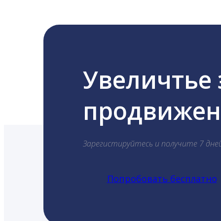
Увеличтье
продвижени
Зарегистируйтесь и получите 7 дне
Попробовать бесплатно