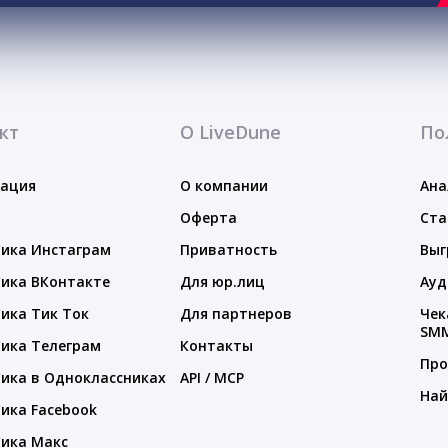
кт
О LiveDune
По
тация
О компании
Ана
Оферта
Ста
ика Инстаграм
Приватность
Выг
ика ВКонтакте
Для юр.лиц
Ауд
ика Тик Ток
Для партнеров
Чек
SM
ика Телеграм
Контакты
Про
ика в Одноклассниках
API / MCP
Най
ика Facebook
ика Макс