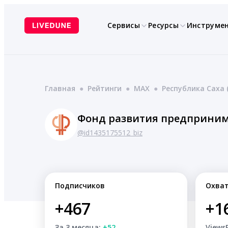
Перейти
к
Сервисы
Ресурсы
Инструме
содержимому
Главная
●
Рейтинги
●
MAX
●
Республика Саха 
Фонд развития предпринима
@id1435175512_biz
Подписчиков
Охва
+467
+1
За 3 месяца:
+52
Views