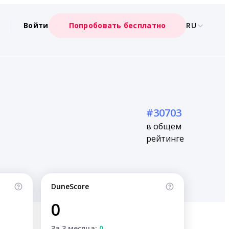
Войти
Попробовать бесплатно
RU
#30703
в общем
рейтинге
DuneScore
0
За 3 месяца:
0