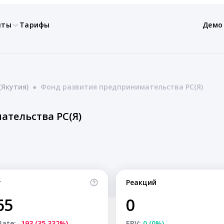
нты
Тарифы
Демо
(Якутия)
●
Фонд развития предпринимательства РС(Я)
тельства РС(Я)
т
Реакций
65
0
Rate:
-193 (35.332%)
ERV:
0 (0%)