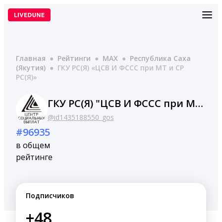
Перейти
к
содержимому
Главная
●
Рейтинги
●
MAX
●
Республика Саха
(Якутия)
●
ГКУ РС(Я) «ЦСВ И ФССС при МТ и СР
РС(Я)»
ГКУ РС(Я) "ЦСВ И ФССС при МТ и СР РС(Я)"
@id1435188550_gos
#96935
в общем
рейтинге
Подписчиков
+48