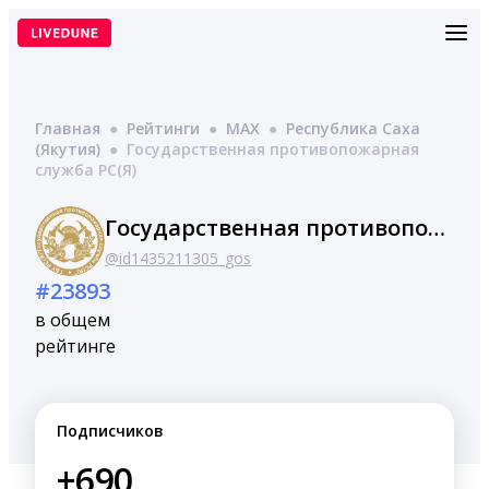
Перейти
к
содержимому
Главная
●
Рейтинги
●
MAX
●
Республика Саха
(Якутия)
●
Государственная противопожарная
служба РС(Я)
Государственная противопожарная служба РС(Я)
@id1435211305_gos
#23893
в общем
рейтинге
Подписчиков
+690