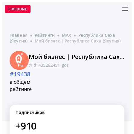
Перейти
к
содержимому
Главная
●
Рейтинги
●
MAX
●
Республика Саха
(Якутия)
●
Мой бизнес | Республика Саха (Якутия)
Мой бизнес | Республика Саха (Якутия)
@id1435262451_gos
#19438
в общем
рейтинге
Подписчиков
+910