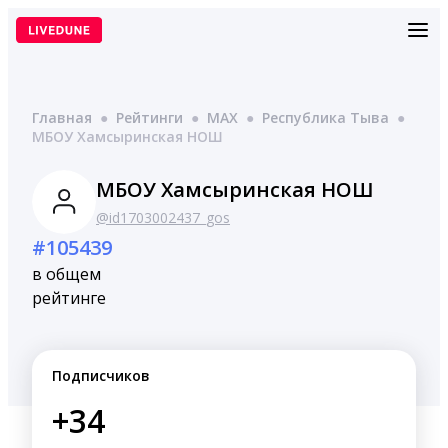
Перейти
к
содержимому
Главная
●
Рейтинги
●
MAX
●
Республика Тыва
●
МБОУ Хамсыринская НОШ
МБОУ Хамсыринская НОШ
@id1703002437_gos
#105439
в общем
рейтинге
Подписчиков
+34