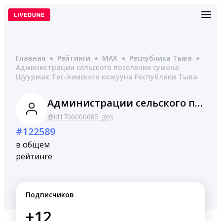
Перейти
к
содержимому
Главная
●
Рейтинги
●
MAX
●
Республика Тыва
●
Администрации сельского поселения сумона
Шуурмак Тес-Хемского кожууна Республики Тыва
Администрации сельского поселения сумона Шуурмак Тес-Хемского кожууна Республики Тыва
@id1706000685_gos
#122589
в общем
рейтинге
Подписчиков
+12