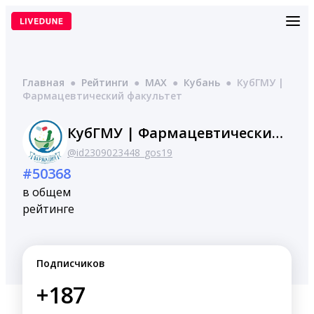
Перейти
к
содержимому
Главная
●
Рейтинги
●
MAX
●
Кубань
●
КубГМУ |
Фармацевтический факультет
КубГМУ | Фармацевтический факультет
@id2309023448_gos19
#50368
в общем
рейтинге
Подписчиков
+187