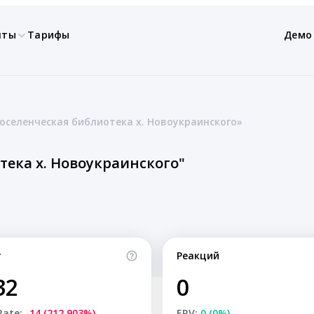
нты
Тарифы
Демо
оселенческая библиотека х. Новоукраинского»
тека х. Новоукраинского"
т
Реакций
32
0
Rate:
-14 (212.903%)
ERV:
0 (0%)