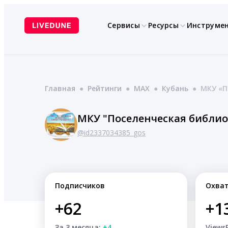
Перейти
к
Сервисы
Ресурсы
Инструме
содержимому
Главная
●
Рейтинги
●
MAX
●
Кубань
●
МКУ «П
МКУ "Поселенческая библио
@id2337034385_gos
Подписчиков
Охва
+62
+1
За 3 месяца:
+4
Views