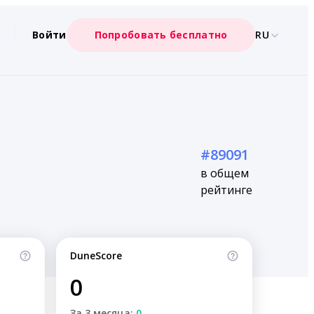
Войти
Попробовать бесплатно
RU
#89091
в общем
рейтинге
DuneScore
0
За 3 месяца:
0