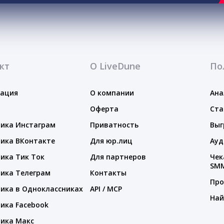
кт
О LiveDune
По
тация
О компании
Ана
Оферта
Ста
ика Инстаграм
Приватность
Выг
ика ВКонтакте
Для юр.лиц
Ауд
ика Тик Ток
Для партнеров
Чек
SM
ика Телеграм
Контакты
Про
ика в Одноклассниках
API / MCP
Най
ика Facebook
ика Макс