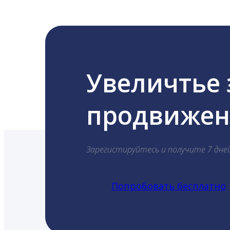
Увеличтье
продвижени
Зарегистируйтесь и получите 7 дне
Попробовать бесплатно