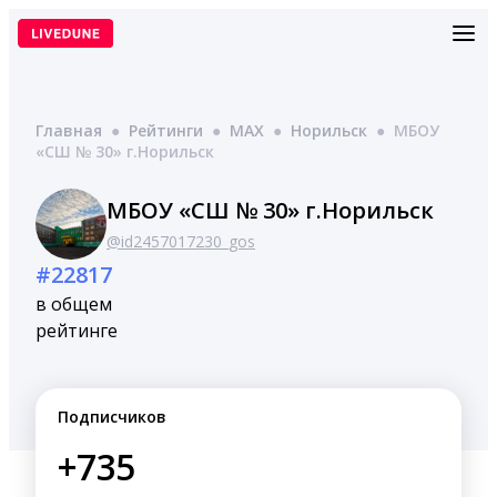
Перейти
к
содержимому
Главная
●
Рейтинги
●
MAX
●
Норильск
●
МБОУ
«СШ № 30» г.Норильск
МБОУ «СШ № 30» г.Норильск
@id2457017230_gos
#22817
в общем
рейтинге
Подписчиков
+735