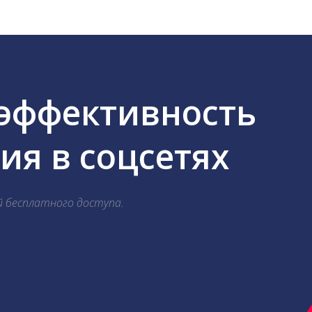
 эффективность
я в соцсетях
й бесплатного доступа.