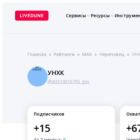
Перейти
к
Сервисы
Ресурсы
Инструме
содержимому
Главная
●
Рейтинги
●
MAX
●
Череповец
●
УН
УНХК
@id3510010795_gos
Подписчиков
Охва
+15
+6
За 3 месяца:
0
Views