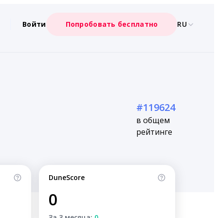
Войти
Попробовать бесплатно
RU
#119624
в общем
рейтинге
DuneScore
0
За 3 месяца:
0