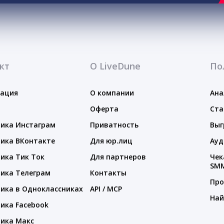
кт
О LiveDune
По
тация
О компании
Ана
Оферта
Ста
ика Инстаграм
Приватность
Выг
ика ВКонтакте
Для юр.лиц
Ауд
ика Тик Ток
Для партнеров
Чек
SM
ика Телеграм
Контакты
Про
ика в Одноклассниках
API / MCP
Най
ика Facebook
ика Макс