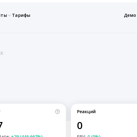
нты
Тарифы
Демо
ХК
т
Реакций
7
0
Rate:
+29 (446.667%)
ERV:
0 (0%)