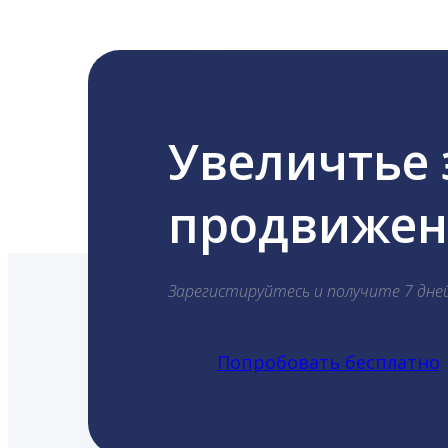
Увеличтье
продвижени
Зарегистируйтесь и получите 7 дне
Попробовать бесплатно