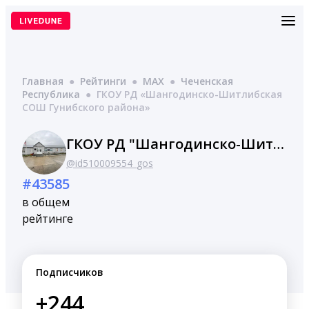
Перейти
к
содержимому
Главная
●
Рейтинги
●
MAX
●
Чеченская
Республика
●
ГКОУ РД «Шангодинско-Шитлибская
СОШ Гунибского района»
ГКОУ РД "Шангодинско-Шитлибская СОШ Гунибского района"
@id510009554_gos
#43585
в общем
рейтинге
Подписчиков
+244