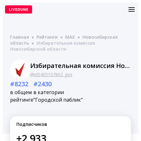
Перейти
к
содержимому
Главная
●
Рейтинги
●
MAX
●
Новосибирская
область
●
Избирательная комиссия
Новосибирской области
Избирательная комиссия Новосибирской области
@id5405157802_gos
#8232
#2430
в общем
в категории
рейтинге
"Городской паблик"
Подписчиков
+2,933