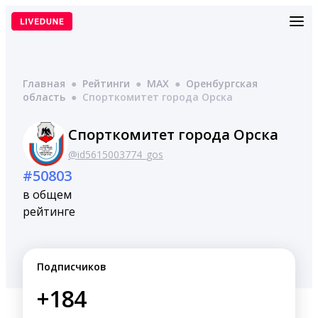
Перейти
к
содержимому
Главная
●
Рейтинги
●
MAX
●
Оренбургская
область
●
Спорткомитет города Орска
Спорткомитет города Орска
@id5615003774_gos
#50803
в общем
рейтинге
Подписчиков
+184