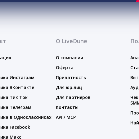
кт
О LiveDune
По
тация
О компании
Ана
Оферта
Ста
ика Инстаграм
Приватность
Выг
ика ВКонтакте
Для юр.лиц
Ауд
ика Тик Ток
Для партнеров
Чек
SM
ика Телеграм
Контакты
Про
ика в Одноклассниках
API / MCP
Най
ика Facebook
ика Макс