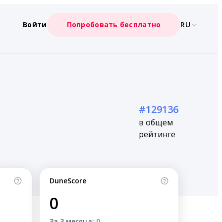
Войти
Попробовать бесплатно
RU
#129136
в общем
рейтинге
DuneScore
0
За 3 месяца:
0