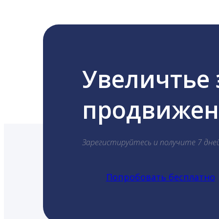
Увеличтье
продвижени
Зарегистируйтесь и получите 7 дне
Попробовать бесплатно