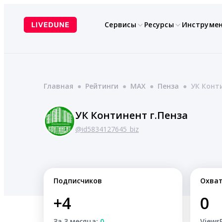
Перейти
к
Сервисы
Ресурсы
Инструме
содержимому
Главная
●
Рейтинги
●
MAX
●
Пенза
●
УК Конт
УК Континент г.Пенза
@id5834127645_biz
Подписчиков
Охва
+4
0
За 3 месяца:
0
Views