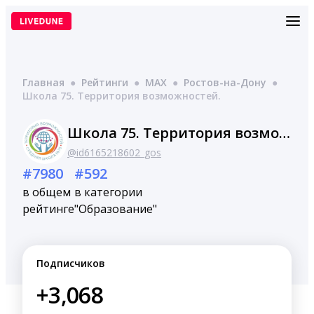
Перейти
к
содержимому
Главная
●
Рейтинги
●
MAX
●
Ростов-на-Дону
●
Школа 75. Территория возможностей.
Школа 75. Территория возможностей.
@id6165218602_gos
#7980
#592
в общем
в категории
рейтинге
"Образование"
Подписчиков
+3,068