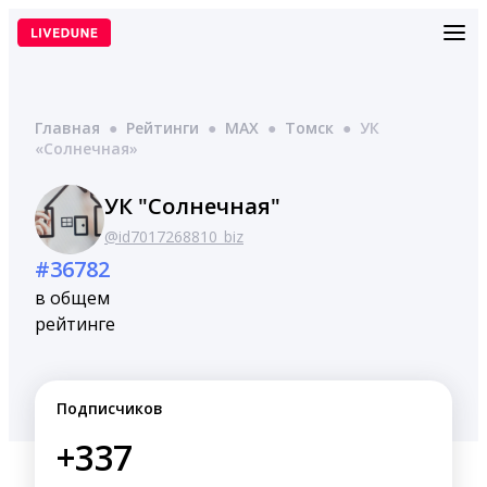
Перейти
к
содержимому
Главная
●
Рейтинги
●
MAX
●
Томск
●
УК
«Солнечная»
УК "Солнечная"
@id7017268810_biz
#36782
в общем
рейтинге
Подписчиков
+337