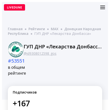
Перейти
к
содержимому
Главная
●
Рейтинги
●
MAX
●
Донецкая Народная
Республика
●
ГУП ДНР «Лекарства Донбасса»
ГУП ДНР «Лекарства Донбасса»
@id9308012598_gos
#53551
в общем
рейтинге
Подписчиков
+167