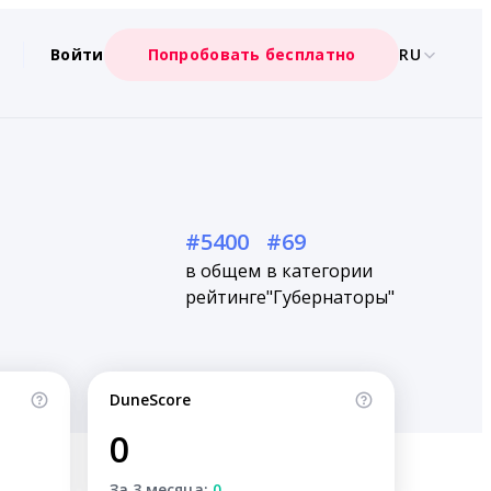
Войти
Попробовать бесплатно
RU
#5400
#69
в общем
в категории
рейтинге
"Губернаторы"
DuneScore
0
За 3 месяца:
0