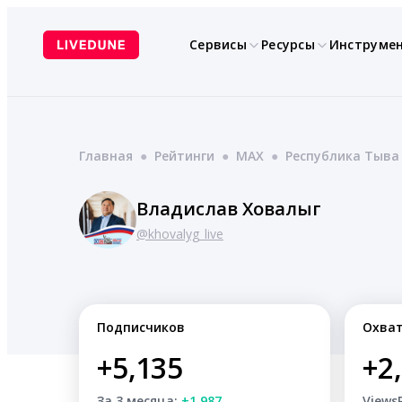
Перейти
к
Сервисы
Ресурсы
Инструме
содержимому
Главная
●
Рейтинги
●
MAX
●
Республика Тыва
Владислав Ховалыг
@khovalyg_live
Подписчиков
Охва
+5,135
+2
За 3 месяца:
+1,987
Views