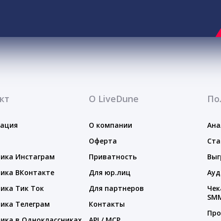
кт
О LiveDune
По
тация
О компании
Ана
Оферта
Ста
ика Инстаграм
Приватность
Выг
ика ВКонтакте
Для юр.лиц
Ауд
ика Тик Ток
Для партнеров
Чек
SM
ика Телеграм
Контакты
Про
ика в Одноклассниках
API / MCP