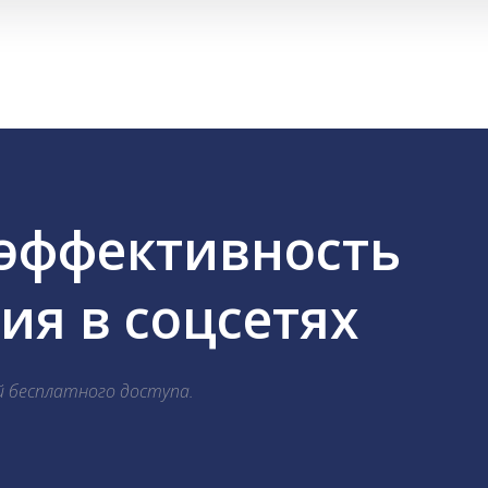
 эффективность
я в соцсетях
й бесплатного доступа.