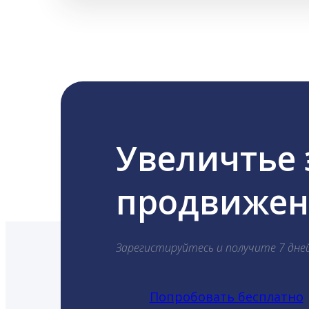
Увеличтье
продвижени
Зарегистируйтесь и получите 7 дне
Попробовать бесплатно