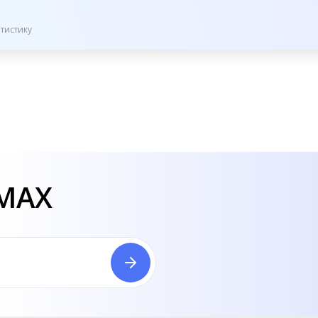
тистику
 MAX