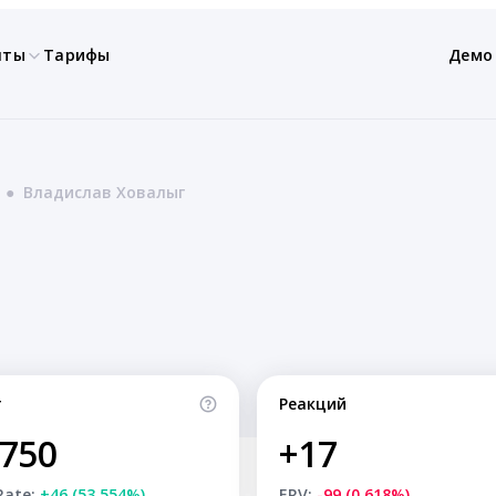
нты
Тарифы
Демо
●
Владислав Ховалыг
т
Реакций
,750
+17
Rate:
+46 (53.554%)
ERV:
-99 (0.618%)