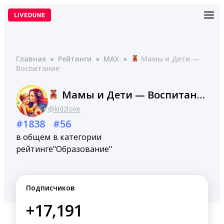
Перейти
к
содержимому
Главная
●
Рейтинги
●
MAX
●
Мамы и Дети —
Воспитание
Мамы и Дети — Воспитание
@kidzlove
#1838
#56
в общем
в категории
рейтинге
"Образование"
Подписчиков
+17,191