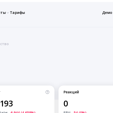
нты
Тарифы
Демо
сство
т
Реакций
,193
0
Rate:
-6,944 (4.658%)
ERV:
-54 (0%)