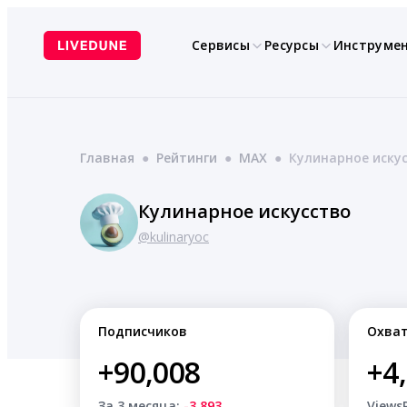
Перейти
к
Сервисы
Ресурсы
Инструме
содержимому
Главная
●
Рейтинги
●
MAX
●
Кулинарное иску
Кулинарное искусство
@kulinaryoc
Подписчиков
Охва
+90,008
+4
За 3 месяца:
-3,893
Views