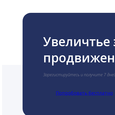
Увеличтье
продвижени
Зарегистируйтесь и получите 7 дне
Попробовать бесплатно