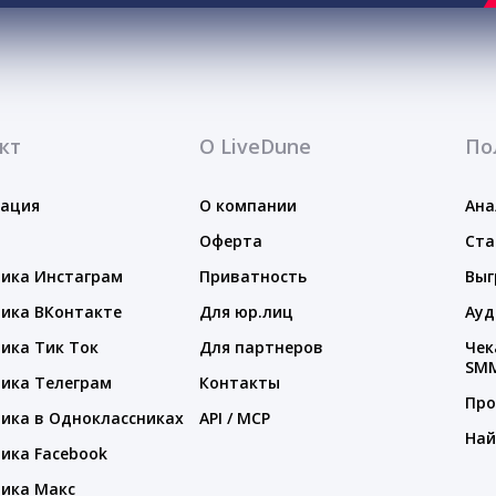
кт
О LiveDune
По
тация
О компании
Ана
Оферта
Ста
ика Инстаграм
Приватность
Выг
ика ВКонтакте
Для юр.лиц
Ауд
ика Тик Ток
Для партнеров
Чек
SM
ика Телеграм
Контакты
Про
ика в Одноклассниках
API / MCP
Най
ика Facebook
ика Макс