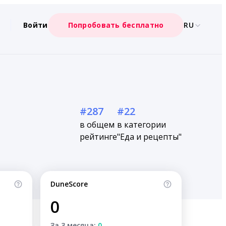
Войти
Попробовать бесплатно
RU
#287
#22
в общем
в категории
рейтинге
"Еда и рецепты"
DuneScore
0
За 3 месяца:
0