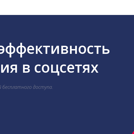
 эффективность
я в соцсетях
й бесплатного доступа.