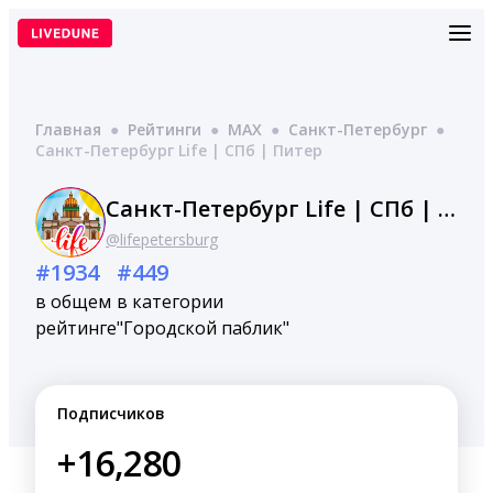
Перейти
к
содержимому
Главная
●
Рейтинги
●
MAX
●
Санкт-Петербург
●
Санкт-Петербург Life | СПб | Питер
Санкт-Петербург Life | СПб | Питер
@lifepetersburg
#1934
#449
в общем
в категории
рейтинге
"Городской паблик"
Подписчиков
+16,280