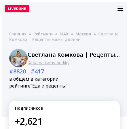
Перейти
к
содержимому
Главная
●
Рейтинги
●
MAX
●
Москва
●
Светлана
Комкова | Рецепты мамы двойни
Светлана Комкова | Рецепты мамы двойни
@mama_twins_borkiry
#8820
#417
в общем
в категории
рейтинге
"Еда и рецепты"
Подписчиков
+2,621