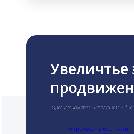
Увеличтье
продвижени
Зарегистируйтесь и получите 7 дне
Попробовать бесплатно