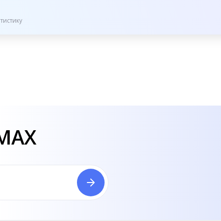
тистику
 MAX