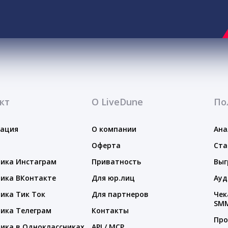
кт
О LiveDune
По
тация
О компании
Ана
Оферта
Ста
ика Инстаграм
Приватность
Выг
ика ВКонтакте
Для юр.лиц
Ауд
ика Тик Ток
Для партнеров
Чек
SM
ика Телеграм
Контакты
Про
ика в Одноклассниках
API / MCP