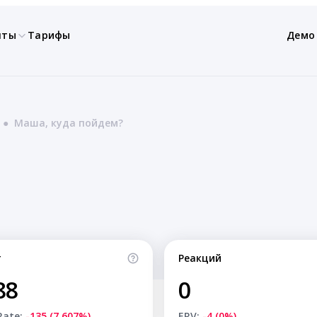
нты
Тарифы
Демо
●
Маша, куда пойдем?
т
Реакций
88
0
Rate:
-135 (7.607%)
ERV:
-4 (0%)