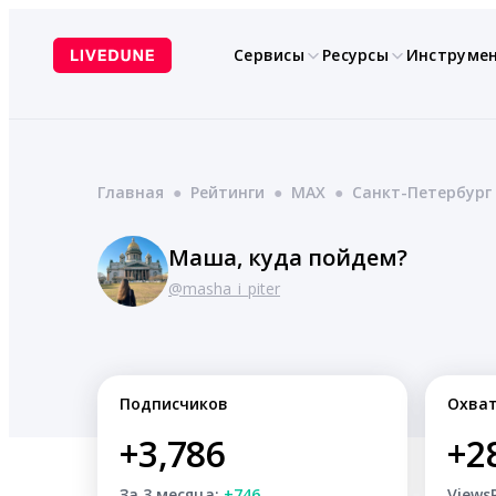
Перейти
к
Сервисы
Ресурсы
Инструме
содержимому
Главная
●
Рейтинги
●
MAX
●
Санкт-Петербург
Маша, куда пойдем?
@masha_i_piter
Подписчиков
Охва
+3,786
+2
За 3 месяца:
+746
Views