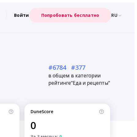
Войти
Попробовать бесплатно
RU
#6784
#377
в общем
в категории
рейтинге
"Еда и рецепты"
DuneScore
0
За 3 месяца:
0