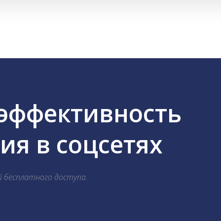
 эффективность
я в соцсетях
й бесплатного доступа.