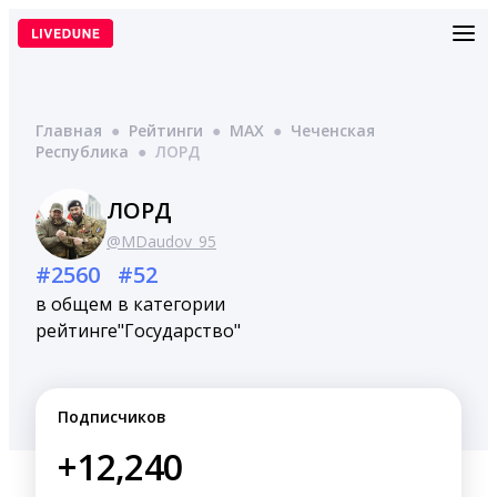
Перейти
к
содержимому
Главная
●
Рейтинги
●
MAX
●
Чеченская
Республика
●
ЛОРД
ЛОРД
@MDaudov_95
#2560
#52
в общем
в категории
рейтинге
"Государство"
Подписчиков
+12,240