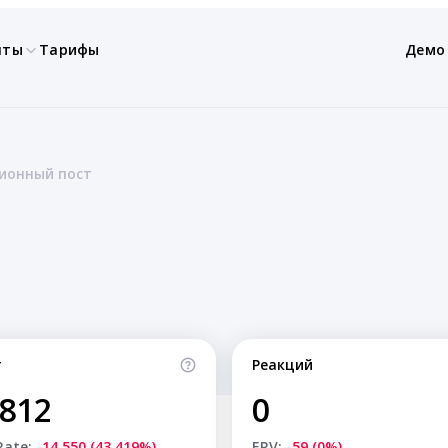
нты
Тарифы
Демо
ионный пост
т
Реакций
,812
0
Rate:
-14,550 (43.419%)
ERV:
-59 (0%)