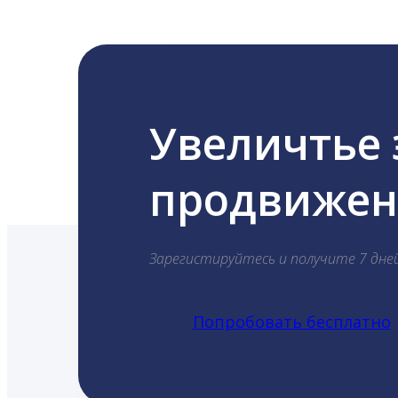
Увеличтье
продвижени
Зарегистируйтесь и получите 7 дне
Попробовать бесплатно