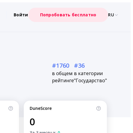
Войти
Попробовать бесплатно
RU
#1760
#36
в общем
в категории
рейтинге
"Государство"
DuneScore
0
За 3 месяца:
0