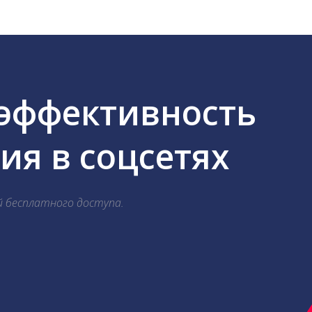
 эффективность
я в соцсетях
й бесплатного доступа.