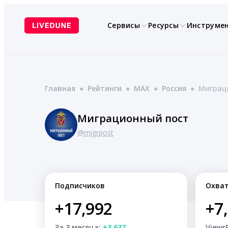
Перейти
к
Сервисы
Ресурсы
Инструме
содержимому
Главная
●
Рейтинги
●
MAX
●
Россия
●
Миграц
Миграционный пост
@migrpost
Подписчиков
Охва
+17,992
+7
За 3 месяца:
+3,637
Views