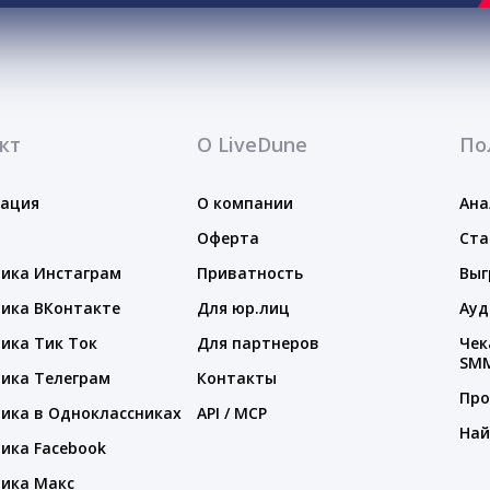
кт
О LiveDune
По
тация
О компании
Ана
Оферта
Ста
ика Инстаграм
Приватность
Выг
ика ВКонтакте
Для юр.лиц
Ауд
ика Тик Ток
Для партнеров
Чек
SM
ика Телеграм
Контакты
Про
ика в Одноклассниках
API / MCP
Най
ика Facebook
ика Макс