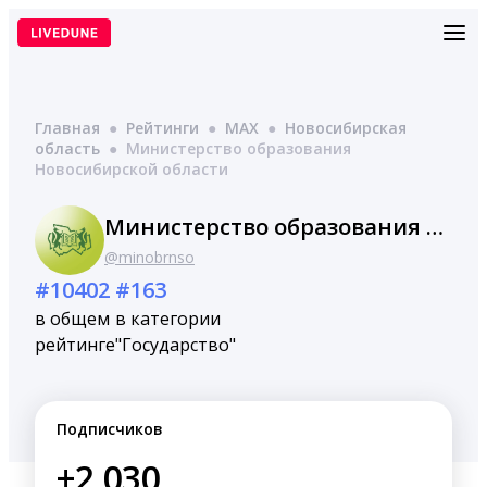
Перейти
к
содержимому
Главная
●
Рейтинги
●
MAX
●
Новосибирская
область
●
Министерство образования
Новосибирской области
Министерство образования Новосибирской области
@minobrnso
#10402
#163
в общем
в категории
рейтинге
"Государство"
Подписчиков
+2,030