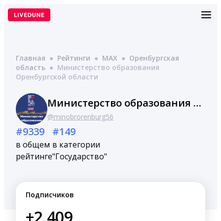
Перейти
к
содержимому
Главная
●
Рейтинги
●
MAX
●
Оренбургская
область
●
Министерство образования
Оренбургской области
Министерство образования Оренбургской области
@minobrorenburg56
#9339
#149
в общем
в категории
рейтинге
"Государство"
Подписчиков
+2,409