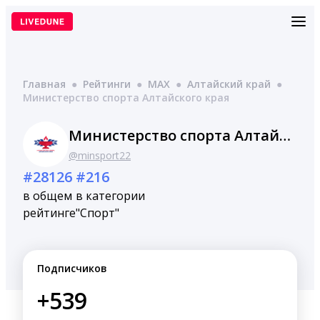
Перейти
к
содержимому
Главная
●
Рейтинги
●
MAX
●
Алтайский край
●
Министерство спорта Алтайского края
Министерство спорта Алтайского края
@minsport22
#28126
#216
в общем
в категории
рейтинге
"Спорт"
Подписчиков
+539