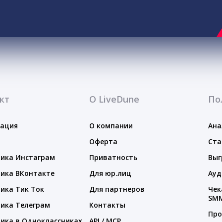
кт
О LiveDune
По
тация
О компании
Ана
Оферта
Ста
ика Инстаграм
Приватность
Выг
ика ВКонтакте
Для юр.лиц
Ауд
ика Тик Ток
Для партнеров
Чек
SM
ика Телеграм
Контакты
Про
ика в Одноклассниках
API / MCP