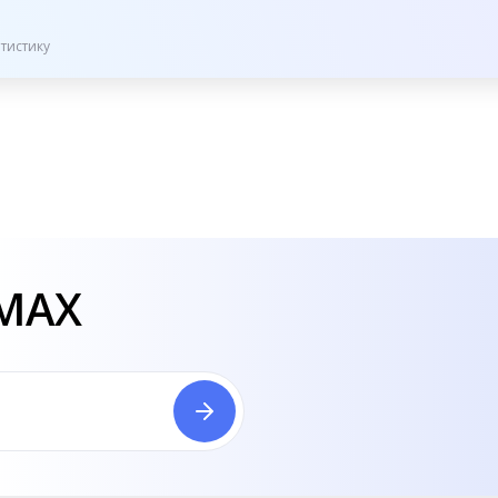
тистику
 MAX