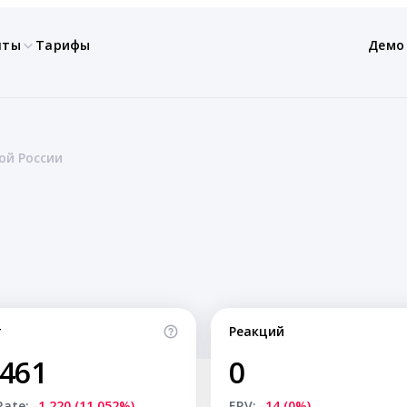
нты
Тарифы
Демо
ой России
т
Реакций
,461
0
Rate:
-1,220 (11.052%)
ERV:
-14 (0%)