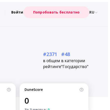
Войти
Попробовать бесплатно
RU
#2371
#48
в общем
в категории
рейтинге
"Государство"
DuneScore
0
За 3 месяца:
0