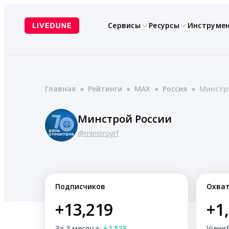
Перейти
к
Сервисы
Ресурсы
Инструме
содержимому
Главная
●
Рейтинги
●
MAX
●
Россия
●
Минстр
Минстрой России
@minstroyrf
Подписчиков
Охва
+13,219
+1
За 3 месяца:
+2,523
Views