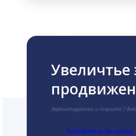
Увеличтье
продвижени
Зарегистируйтесь и получите 7 дне
Попробовать бесплатно