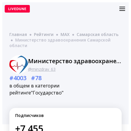
Перейти
к
содержимому
Главная
●
Рейтинги
●
MAX
●
Самарская область
●
Министерство здравоохранения Самарской
области
Министерство здравоохранения Самарской области
@minzdrav_63
#4003
#78
в общем
в категории
рейтинге
"Государство"
Подписчиков
+7,455