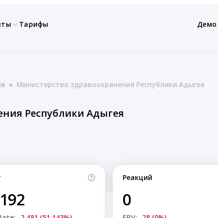
нты
Тарифы
Демо
ея
●
Министерство здравоохранения Республики Адыгея
ения Республики Адыгея
т
Реакций
,192
0
Rate:
-2,481 (51.143%)
ERV:
-28 (0%)