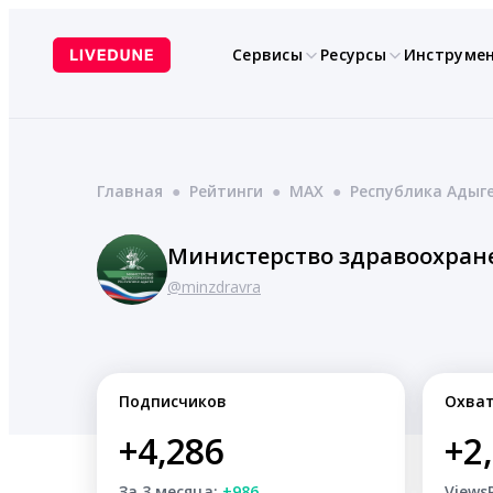
Перейти
к
Сервисы
Ресурсы
Инструме
содержимому
Главная
●
Рейтинги
●
MAX
●
Республика Адыг
Министерство здравоохран
@minzdravra
Подписчиков
Охва
+4,286
+2
За 3 месяца:
+986
Views