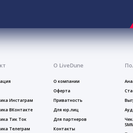
кт
О LiveDune
По
тация
О компании
Ана
Оферта
Ста
ика Инстаграм
Приватность
Выг
ика ВКонтакте
Для юр.лиц
Ауд
ика Тик Ток
Для партнеров
Чек
SM
ика Телеграм
Контакты