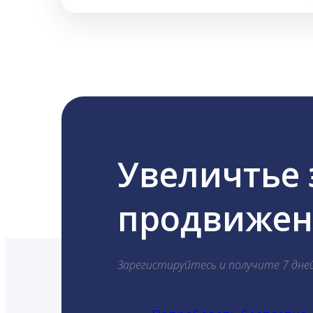
Увеличтье
продвижени
Зарегистируйтесь и получите 7 дне