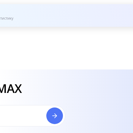
тистику
 MAX