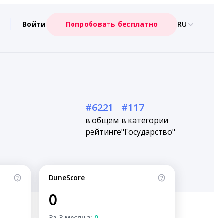
Войти
Попробовать бесплатно
RU
#6221
#117
в общем
в категории
рейтинге
"Государство"
DuneScore
0
За 3 месяца:
0