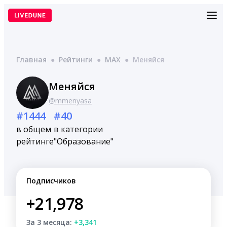
Перейти
к
содержимому
Главная
●
Рейтинги
●
MAX
●
Меняйся
Меняйся
@mmenyasa
#1444
#40
в общем
в категории
рейтинге
"Образование"
Подписчиков
+21,978
За 3 месяца:
+3,341