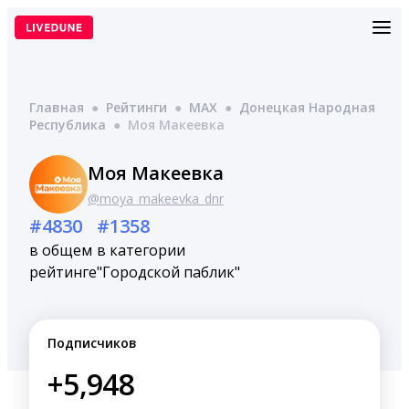
Перейти
к
содержимому
Главная
●
Рейтинги
●
MAX
●
Донецкая Народная
Республика
●
Моя Макеевка
Моя Макеевка
@moya_makeevka_dnr
#4830
#1358
в общем
в категории
рейтинге
"Городской паблик"
Подписчиков
+5,948