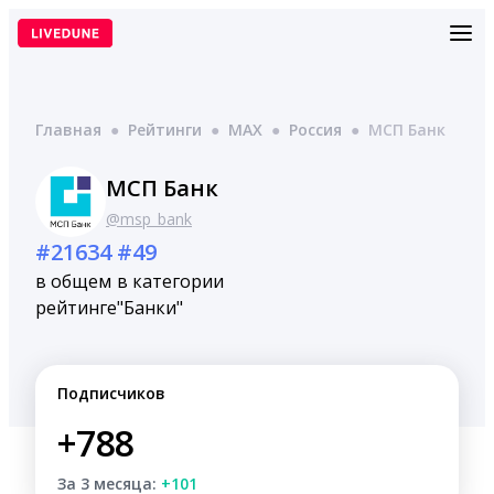
Перейти
к
содержимому
Главная
●
Рейтинги
●
MAX
●
Россия
●
МСП Банк
МСП Банк
@msp_bank
#21634
#49
в общем
в категории
рейтинге
"Банки"
Подписчиков
+788
За 3 месяца:
+101