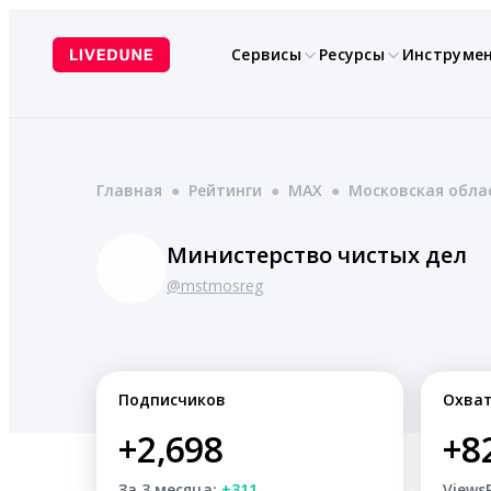
Перейти
к
Сервисы
Ресурсы
Инструме
содержимому
Главная
●
Рейтинги
●
MAX
●
Московская обла
Министерство чистых дел
@mstmosreg
Подписчиков
Охва
+2,698
+8
За 3 месяца:
+311
Views