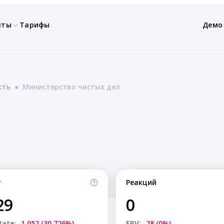
нты
Тарифы
Демо
сть
●
Министерство чистых дел
т
Реакций
29
0
Rate:
-1,052 (30.726%)
ERV:
-28 (0%)