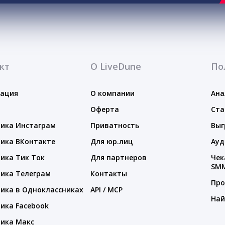
кт
О LiveDune
По
тация
О компании
Ана
Оферта
Ста
ика Инстаграм
Приватность
Выг
ика ВКонтакте
Для юр.лиц
Ауд
ика Тик Ток
Для партнеров
Чек
SM
ика Телеграм
Контакты
Про
ика в Одноклассниках
API / MCP
Най
ика Facebook
ика Макс