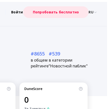
Войти
Попробовать бесплатно
RU
#8655
#539
в общем
в категории
рейтинге
"Новостной паблик"
DuneScore
0
За 3 месяца:
0