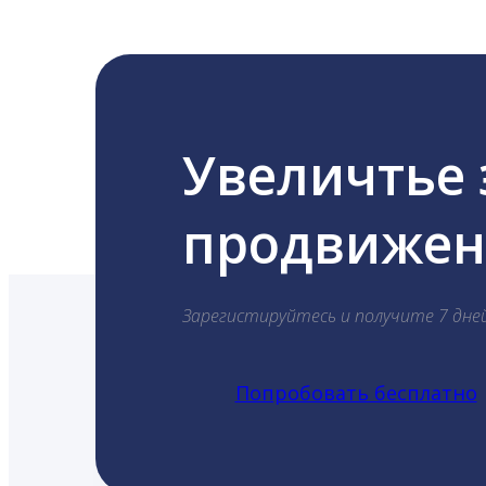
Увеличтье
продвижени
Зарегистируйтесь и получите 7 дне
Попробовать бесплатно