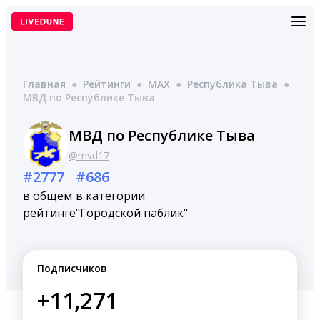
Перейти
к
содержимому
Главная
●
Рейтинги
●
MAX
●
Республика Тыва
●
МВД по Республике Тыва
МВД по Республике Тыва
@mvd17
#2777
#686
в общем
в категории
рейтинге
"Городской паблик"
Подписчиков
+11,271